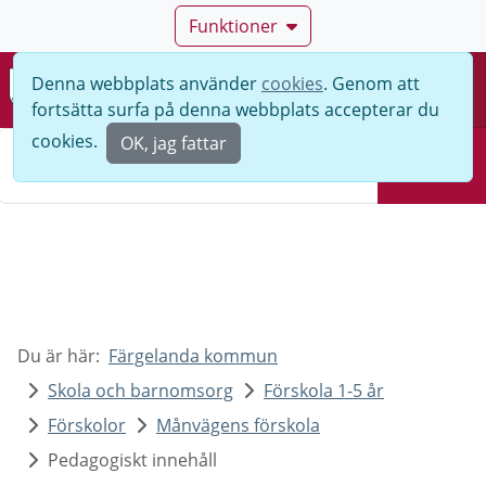
Funktioner
Denna webbplats använder
cookies
. Genom att
Meny
fortsätta surfa på denna webbplats accepterar du
Sök
cookies.
OK, jag fattar
Sök
Du är här:
Färgelanda kommun
Skola och barnomsorg
Förskola 1-5 år
Förskolor
Månvägens förskola
Pedagogiskt innehåll