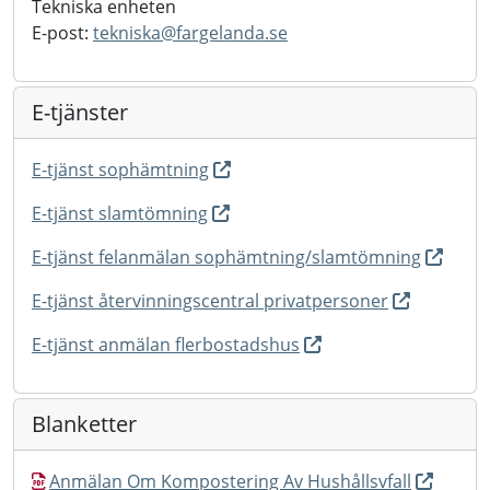
Tekniska enheten
E-post:
tekniska@
fargelanda.se
E-tjänster
E-tjänst sophämtning
E-tjänst slamtömning
E-tjänst felanmälan sophämtning/slamtömning
E-tjänst återvinningscentral privatpersoner
E-tjänst anmälan flerbostadshus
Blanketter
Anmälan Om Kompostering Av Hushållsvfall