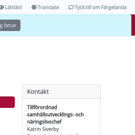
Lättläst
Translate
Tyck till om Färgelanda
Sök
Meny
g fattar
Kontakt
Tillförordnad
samhällsutvecklings- och
näringslivschef
Katrin Siverby