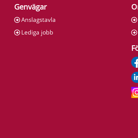
Genvägar
O
Anslagstavla
Lediga jobb
Fö