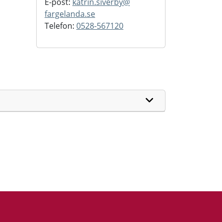
E-post:
katrin.siverby@
fargelanda.se
Telefon:
0528-567120