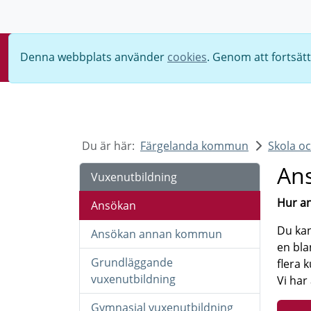
Sök
Denna webbplats använder
cookies
. Genom att fortsät
Du är här:
Färgelanda kommun
Skola o
An
Vuxenutbildning
Hur an
Ansökan
Du kan
Ansökan annan kommun
en bla
Grundläggande
flera 
vuxenutbildning
Vi har
Gymnasial vuxenutbildning