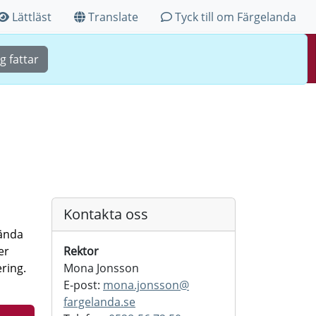
Lättläst
Translate
Tyck till om Färgelanda
Sök
Meny
g fattar
Kontakta oss
vända
er
Rektor
ering.
Mona Jonsson
E-post:
mona.jonsson@
fargelanda.se