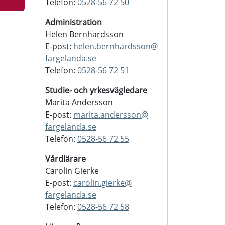
Telefon:
0528-56 72 50
Administration
Helen Bernhardsson
E-post:
helen.bernhardsson@
fargelanda.se
Telefon:
0528-56 72 51
Studie- och yrkesvägledare
Marita Andersson
E-post:
marita.andersson@
fargelanda.se
Telefon:
0528-56 72 55
Vårdlärare
Carolin Gierke
E-post:
carolin.gierke@
fargelanda.se
Telefon:
0528-56 72 58