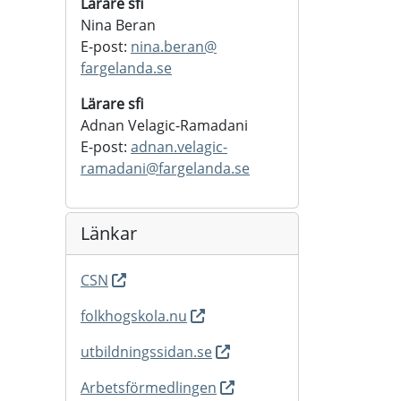
Lärare sfi
Nina Beran
E-post:
nina.beran@
fargelanda.se
Lärare sfi
Adnan Velagic-Ramadani
E-post:
adnan.velagic-
ramadani@
fargelanda.se
Länkar
CSN
folkhogskola.nu
utbildningssidan.se
Arbetsförmedlingen