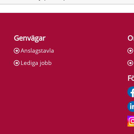
Genvägar
O
Anslagstavla
Lediga jobb
Fö