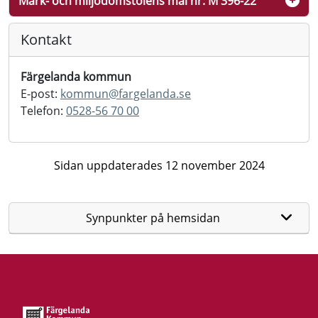
Mark- och miljödomstolens mål nr: M 396-22
Kontakt
Färgelanda kommun
E-post:
kommun@
fargelanda.se
Telefon:
0528-56 70 00
Sidan uppdaterades 12 november 2024
Synpunkter på hemsidan