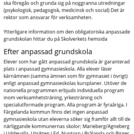
ska föregås och grunda sig på noggranna utredningar
(psykologisk, pedagogisk, medicinsk och social) Det är
rektor som ansvarar för verksamheten.
Ytterligare information om den obligatoriska anpassade
grundskolan hittar du på Skolverkets hemsida
Efter anpassad grundskola
Elever som har gått anpassad grundskola är garanterad
plats i anpassad gymnasieskola. Alla elever läser
kärnämnen (samma ämnen som för gymnasiet i övrigt)
enligt anpassad gymnasieskolas kursplaner. Utöver de
nationella programmen erbjuds individuella program
inom verksamhetsträning, yrkesträning och
specialutformade program. Alla program är fyraåriga. I
Färgelanda kommun finns det ingen anpassad
gymnasieskola utan eleverna söker sig framför allt till de
närliggande kommunernas skolor; Marieberg/Agneberg
i Uddevalla, Utsikten i Ed, Nuntorp i Brålanda och Birger