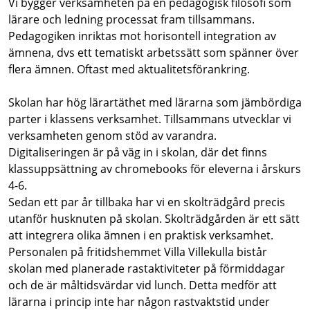
Vi bygger verksamheten på en pedagogisk filosofi som
lärare och ledning processat fram tillsammans.
Pedagogiken inriktas mot horisontell integration av
ämnena, dvs ett tematiskt arbetssätt som spänner över
flera ämnen. Oftast med aktualitetsförankring.
Skolan har hög lärartäthet med lärarna som jämbördiga
parter i klassens verksamhet. Tillsammans utvecklar vi
verksamheten genom stöd av varandra.
Digitaliseringen är på väg in i skolan, där det finns
klassuppsättning av chromebooks för eleverna i årskurs
4-6.
Sedan ett par år tillbaka har vi en skolträdgård precis
utanför husknuten på skolan. Skolträdgården är ett sätt
att integrera olika ämnen i en praktisk verksamhet.
Personalen på fritidshemmet Villa Villekulla bistår
skolan med planerade rastaktiviteter på förmiddagar
och de är måltidsvärdar vid lunch. Detta medför att
lärarna i princip inte har någon rastvaktstid under